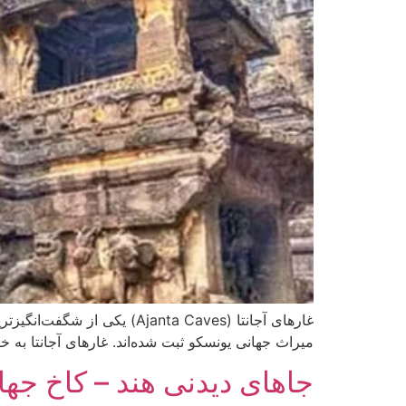
غارهای آجانتا (janta Caves
میراث جهانی یونسکو ثبت شده‌اند. غارهای آجانتا به خ
جاهای دیدنی هند – کاخ جهان