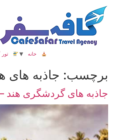
رش
ه
حتوا
خانه
تور گ
برچسب:
جاذبه های ه
جاذبه های گردشگری هند – کر