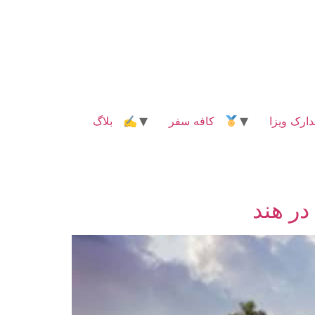
رک ویزا
کافه سفر
✍ بلاگ
در هند