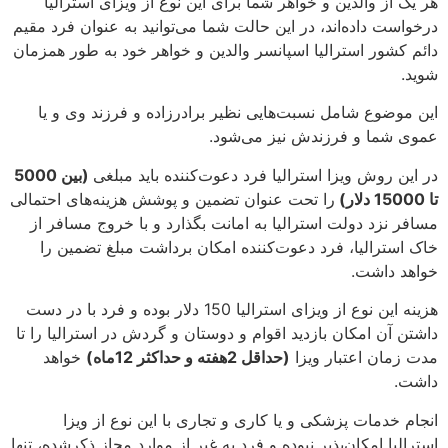
هر یک از والدین و خواهر شما برای این نوع از ویزای استرالیا
درخواست داده‌اند، در این حالت شما می‌توانید به عنوان فرد مقیم
دائم کشور استرالیا اسپانسر والدین و خواهر خود به طور همزمان
شوید.
این موضوع شامل نسبت‌هایی نظیر برادرزاده و فرزند وی و یا
عموی شما و فرزندش نیز می‌شود.
در این روش ویزا استرالیا فرد دعوت‌کننده باید مبلغی
(بین 5000
تا 15000 دلار)
را تحت عنوان تضمین و پوشش هزینه‌های احتمالی
مسافر نزد دولت استرالیا به امانت بگذارد و با خروج مسافر از
خاک استرالیا، فرد دعوت‌کننده امکان برداشت مبلغ تضمین را
خواهد داشت.
هزینه این نوع از ویزای استرالیا 150 دلار بوده و فرد با در دست
داشتن آن امکان بازدید اقوام و دوستان و گردش در استرالیا را تا
مدت زمان اعتبار ویزا
(حداقل 2هفته و حداکثر 12ماه)
خواهد
داشت.
انجام خدمات پزشکی و یا کاری و تجاری با این نوع از ویزا
استرالیا امکان‌پذیر نبوده و فرد به غیر از موارد مجاز ذکر‌شده، تنها