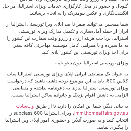
گلوبال و حضور در محل کارگزاری خدمات ویزای استرالیا، مراحل
انگشت‌نگاری و عکس بیومتریک را به انجام برسانید.
شما همچنین می‌توانید صفر تا صد اپلای ویزا توریستی استرالیا از
ایران از جمله آماده‌سازی و تکمیل مدارک ویزای توریستی
استرالیا، پرداخت هزینه ارزی و رزرو وقت سفارت این کشور را
به ما سپرده و با همراهی کامل موسسه مهاجرتی کافه سفر،
برای اخذ ویزای توریستی این کشور اپلای کنید.
ویزای توریستی استرالیا بدون دعوتنامه
به عنوان یک متقاضی ایرانی اپلای ویزای توریستی استرالیا ساب
کلاس 600، باید به این موضوع توجه داشته باشید که درخواست
ویزای توریستی استرالیا نیازی به دعوتنامه نداشته و متقاضی
الزامی به داشتن اقوام نزدیک و خانواده ساکن استرالیا نیست.
به بیانی دیگر، شما این امکان را دارید تا از طریق
وب‌سایت
immi.homeaffairs.gov.au
، ویزای استرالیا subclass 600 را
انتخاب کنید و به صورت آنلاین و حضوری امور اپلای ویزا استرالیا
را پیگیری نمایید.