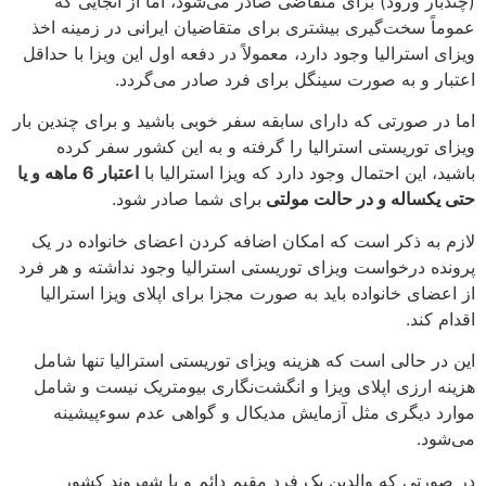
(چندبار ورود) برای متقاضی صادر می‌شود، اما از آنجایی که
عموماً سخت‌گیری بیشتری برای متقاضیان ایرانی در زمینه اخذ
ویزای استرالیا وجود دارد، معمولاً در دفعه اول این ویزا با حداقل
اعتبار و به صورت سینگل برای فرد صادر می‌گردد.
اما در صورتی که دارای سابقه سفر خوبی باشید و برای چندین بار
ویزای توریستی استرالیا را گرفته و به این کشور سفر کرده
باشید، این احتمال وجود دارد که ویزا استرالیا با
اعتبار 6 ماهه و یا
حتی یکساله و در حالت مولتی
برای شما صادر شود.
لازم به ذکر است که امکان اضافه کردن اعضای خانواده در یک
پرونده درخواست ویزای توریستی استرالیا وجود نداشته و هر فرد
از اعضای خانواده باید به صورت مجزا برای اپلای ویزا استرالیا
اقدام کند.
این در حالی است که هزینه ویزای توریستی استرالیا تنها شامل
هزینه ارزی اپلای ویزا و انگشت‌نگاری بیومتریک نیست و شامل
موارد دیگری مثل آزمایش مدیکال و گواهی عدم سوءپیشینه
می‌شود.
در صورتی که والدین یک فرد مقیم دائم و یا شهروند کشور