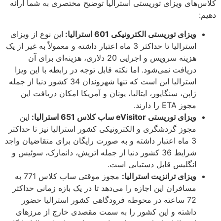
کلاس‌های ویزای توریستی استرالیا توضیح مختصری به شما ارائه
دهیم:
ویزای توریستی الکترونیکی 601 استرالیا:
این نوع از ویزای
استرالیا تا حداکثر 3 ماه اعتبار داشته و معمولاً به غیر از یک
هزینه سرویس و اجرایی 20 دلاری، هزینه‌ای برای آن
دریافت نمی‌شود. اما نکته قابل توجه در رابطه با این ویزا
استرالیا این است که تنها شهروندان 34 کشور دنیا از جمله
ژاپن، سنگاپور، ایتالیا، یونان و آمریکا امکان دریافت این
مجوز ETA را دارند.
ویزای توریستی eVisitor ساب کلاس 651 استرالیا:
این
مجوز گردشگری و الکترونیکی کشور استرالیا نیز تا حداکثر
3 ماه اعتبار داشته و به صورت رایگان برای متقاضیان واجد
شرایط 36 کشور دنیا از جمله اتریش، دانمارک، سوئیس و
انگلیس قابل دستیابی است.
ویزای ترانزیت استرالیا:
مجوز موقتی ساب کلاس 771 به
مسافران این اجازه را می‌دهد تا در یک بازه زمانی حداکثر
72 ساعته در محوطه فرودگاهی کشور استرالیا حضور
داشته و این کشور را به سمت مقصدی خارج از مرزهای