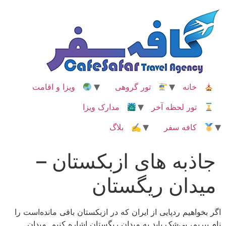
رش
ه
حتوا
خانه
تور گروهی
ویزا و اقامت
تور لحظه آخر
مدارک ویزا
کافه سفر
✍ بلاگ
جاذبه های ازبکستان –
میدان ریگستان
اگر بخواهیم ردپایی از ایران که در ازبکستان باقی مانده‌است را
نام ببریم، بی‌شک باید به میدان ریگستان اشاره کنیم. میدان