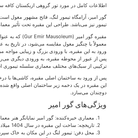
اطلاعات کامل در مورد تور گروهی ازبکستان کافه س
گور امیر، آرامگاه تیمور لنگ، فاتح مشهور مغول است. ا
تیمور نیز می‌باشد. طراحی این مقبره تحت تأثیر معما
مقبره گور امیر
معمولاً با چنگیز مغول مقایسه می‌شود، در تاریخ به 
ورود به این مقبره، با ورودی بزرگ و زیبایی مواجه 
پس از عبور از محوطه مقبره، به ورودی دیگری می‌رسی
ترکیبی از سبک‌های مختلف معماری سلسله تیموری ا
پس از ورود به ساختمان اصلی مقبره، کاشی‌ها با درخ
این مقبره در یک دخمه زیر ساختمان اصلی واقع شده و 
دوچندان می‌سازد.
ویژگی‌های گور امیر
معماری خیره‌کننده: گور امیر نمایانگر هنر معم
تاریخچه: ساخت این مقبره در سال 1404 میلادی شروع و در سال 1409 به اتمام رسید.
محل دفن: تیمور لنگ در این مکان به خاک سپرده 