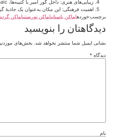
زیبایی‌های هنری: داخل گور امیر با کتیبه‌ها، mosaicها و طراحی‌های پیچیده تزئین شده که نشان‌دهنده ذوق و هنرمندی هنرمندان آن زمان است.
اهمیت فرهنگی: این مکان به‌عنوان یک جاذبهٔ گ
برچسب خورده
اماکن باستانی
اماکن توریستی
اماکن گردش
دیدگاهتان را بنویسید
نشانی ایمیل شما منتشر نخواهد شد.
بخش‌های موردنیا
دیدگاه
*
نام