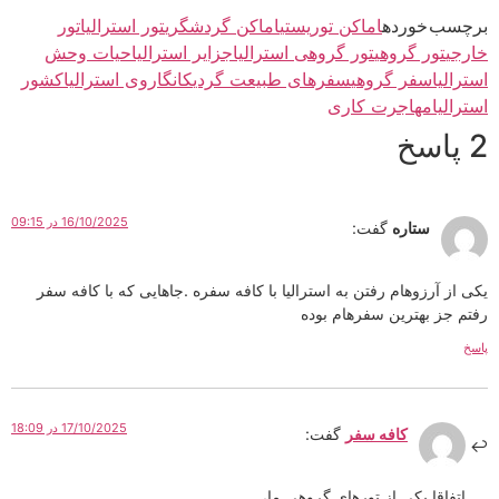
برچسب خورده
اماکن توریستی
اماکن گردشگری
تور استرالیا
تور
خارجی
تور گروهی
تور گروهی استرالیا
جزایر استرالیا
حیات وحش
استرالیا
سفر گروهی
سفرهای طبیعت گردی
کانگاروی استرالیا
کشور
استرالیا
مهاجرت کاری
2 پاسخ
16/10/2025 در 09:15
ستاره
گفت:
یکی از آرزوهام رفتن به استرالیا با کافه سفره .جاهایی که با کافه سفر
رفتم جز بهترین سفرهام بوده
پاسخ
17/10/2025 در 18:09
کافه سفر
گفت:
اتفاقا یکی از تورهای گروهی ما،