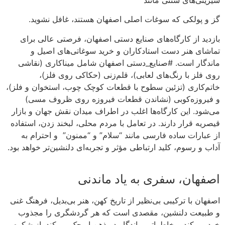
گز و پولکی که سوغات اصلی اصفهان هستند، غافل نشوید.
بازدید از کارگاه‌های صنایع دستی اصفهان، فرصتی عالی برای
تماشای هنر دست استادکاران و خرید سوغاتی‌های اصیل و
ماندگار است. #صنایع_دستی اصفهان شامل میناکاری (نقاشی
روی فلز با رنگ‌های لعابی)، قلم‌زنی (حکاکی روی فلز)،
خاتم‌کاری (تزئین سطوح با قطعات کوچک چوب، استخوان و فلز)،
و فیروزه‌کوبی (نشاندن قطعات فیروزه روی ظروف مسی)
می‌شود. این کارگاه‌ها اغلب در اطراف میدان نقش جهان و بازار
قیصریه قرار دارند. در تعامل با مردم محلی، لبخند زدن، استفاده
از عبارات ساده فارسی مانند “سلام” و “ممنون” و احترام به
آداب و رسوم، کلید ارتباطی مؤثر و تجربه‌ای دلنشین‌تر خواهد بود.
اصفهان، سفری به یاد ماندنی
اصفهان با ترکیبی بی‌نظیر از تاریخ کهن، هنر بی‌بدیل، فرهنگ غنی
و طبیعت دلنشین، مقصدی است که هر گردشگری را مجذوب
خود می‌کند و خاطراتی ماندگار در ذهن او حک می‌کند. از شکوه و