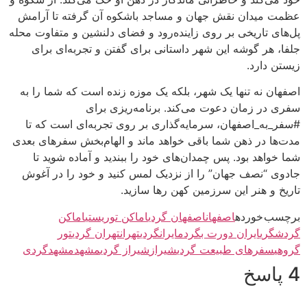
عظمت میدان نقش جهان و مساجد باشکوه آن گرفته تا آرامش
پل‌های تاریخی بر روی زاینده‌رود و فضای دلنشین و متفاوت محله
جلفا، هر گوشه این شهر داستانی برای گفتن و تجربه‌ای برای
زیستن دارد.
اصفهان نه تنها یک شهر، بلکه یک موزه زنده است که شما را به
سفری در زمان دعوت می‌کند. برنامه‌ریزی برای
#سفر_به_اصفهان، سرمایه‌گذاری بر روی تجربه‌ای است که تا
مدت‌ها در ذهن شما باقی خواهد ماند و الهام‌بخش سفرهای بعدی
شما خواهد بود. پس چمدان‌های خود را ببندید و آماده شوید تا
جادوی “نصف جهان” را از نزدیک لمس کنید و خود را در آغوش
تاریخ و هنر این سرزمین کهن رها سازید.
برچسب خورده
اصفهان
اصفهان گردی
اماکن توریستی
اماکن
گردشگری
ایران دورت بگردم
ایرانگردی
تهران
تهران گردی
تور
گروهی
سفرهای طبیعت گردی
شیراز
شیراز گردی
مشهد
مشهدگردی
4 پاسخ