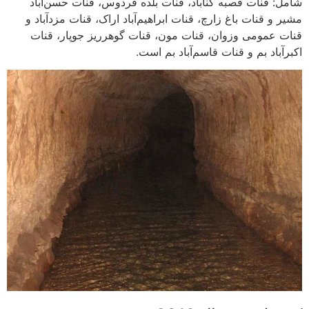
شامل: قنات قصبه گناباد، قنات بلده فردوس، قنات حسن‌آباد
مشیر و قنات باغ زارچ، قنات ابراهیم‌آباد اراک، قنات مزدآباد و
قنات عمومی وزوان، قنات مون، قنات گوهرریز جوپار، قنات
اکبرآباد بم و قنات قاسم‌آباد بم است.