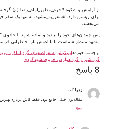
از آرامش و شکوه #حرم_مطهر_امام_رضا (ع) گرفته ت
برای زیستن دارد. #سفر_به_مشهد، نه تنها یک سفر ف
می‌بخشد.
پس چمدان‌های خود را ببندید و آماده شوید تا جادوی 
مشهد منتظر شماست تا با آغوش باز، خاطراتی فراموش
برچسب خورده
اپلیکیشن سفر
اصفهان گردی
اماکن توریس
گردی
شیراز گردی
عوارض خروج
مشهدگردی
8 پاسخ
زهرا
گفت:
مقاله‌تون خیلی جامع بود، فقط کاش درباره بهترین
پاسخ
کافه سفر
گفت: