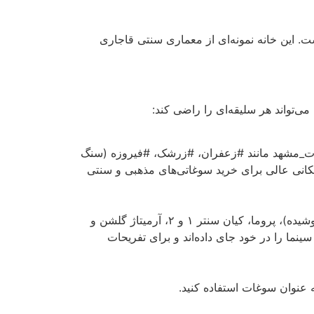
ت. این خانه نمونه‌ای از معماری سنتی قاجاری
ی‌تواند هر سلیقه‌ای را راضی کند:
سوغات_مشهد مانند #زعفران، #زرشک، #فیروزه (سنگ
 مکانی عالی برای خرید سوغاتی‌های مذهبی و سنتی
مشهد دارای مراکز خرید بزرگ و مدرنی مانند الماس شرق (با معماری خاص و امکانات تفریحی مانند شهربازی سرپوشیده)، پروما، کیان سنتر ۱ و ۲، آرمیتاژ گلشن و
نما را در خود جای داده‌اند و برای تفریحات
ه عنوان سوغات استفاده کنید.