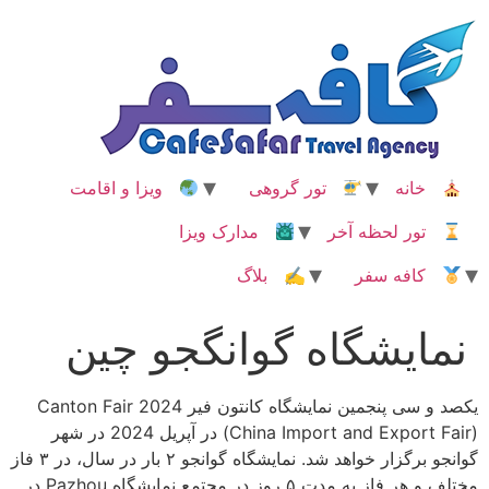
رش
ه
حتوا
خانه
تور گروهی
ویزا و اقامت
تور لحظه آخر
مدارک ویزا
کافه سفر
✍ بلاگ
نمایشگاه گوانگجو چین
یکصد و سی پنجمین نمایشگاه کانتون فیر Canton Fair 2024
(China Import and Export Fair) در آپریل 2024 در شهر
گوانجو برگزار خواهد شد. نمایشگاه گوانجو ۲ بار در سال، در ۳ فاز
مختلف و هر فاز به مدت ۵ روز در مجتمع نمایشگاه Pazhou در