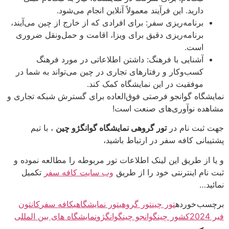
دارید. این فرآیند معمولاً آنلاین انجام می‌شود.
برنامه‌ریزی سفر: برای افرادی که از خارج از چین می‌آیند،
برنامه‌ریزی دقیق برای ویزا، اقامت و حمل‌ونقل ضروری
است.
آشنایی با فرهنگ: داشتن اطلاعاتی در مورد فرهنگ
کسب‌وکار و رفتارهای تجاری در چین می‌تواند به شما در
موفقیت در این نمایشگاه کمک کند.
نمایشگاه گوانجو فرصتی فوق‌العاده برای گسترش شبکه تجاری و
مشاهده نوآوری‌های صنعت است!
جهت ثبت نام در
تور گروهی نمایشگاه گوانگژو چین
، با تیم
پشتیبانی کافه سفر در ارتباط باشید،
و یا از طریق این لینک اطلاعات تور مربوطه را مطالعه نموده و
ثبت نام اینترنتی خود را از طریق
وب سایت کافه سفر
تکمیل
نمائید…
برچسب خورده
تور چین
تور گروهی
تور نمایشگاهی
کافه سفر
کانتون
فیر 2024
کشور چین
گوانجو چین
گوانگژو
نمایشگاه های بین المللی