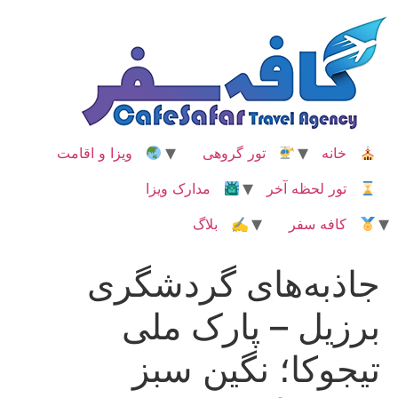
رش
ه
حتوا
خانه
تور گروهی
ویزا و اقامت
تور لحظه آخر
مدارک ویزا
کافه سفر
✍ بلاگ
جاذبه‌های گردشگری
برزیل – پارک ملی
تیجوکا؛ نگین سبز