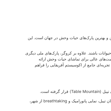
یکی از بزرگترین و بهترین پارک‌های حیات وحش در جهان است. این
انات باشند. علاوه بر کروگر، پارک‌های ملی دیگری
Pilanesberg National Par) و پارک ملی آددو فیل (Addo Elephant National Park) نیز فرصت‌های عالی برای تماشای حیات وحش ارائه
 تجربه‌ای جامع از اکوسیستم آفریقایی را فراهم
این شهر، ترکیبی منحصر به فرد از جاذبه‌های طبیعی و شهری را ارائه می‌دهد. صعود با تله‌کابین یا کوهنوردی به قله کوهستان تیبل، نمایی پانورامیک و breathtaking از شهر،