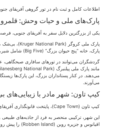
اطلاعات کامل و ثبت نام در تور گروهی آفریقای جنوبی
پارک‌های ملی و حیات وحش: قلمرو 
یکی از بزرگترین دلایل سفر به آفریقای جنوبی، فر
پارک ملی کرو
پارک، خانه “پنج حیوان بزرگ” (Big Five) شامل شیر، فیل، بوفالو، پلنگ و کرگدن است.
گردشگران می‌توانند در تورهای سافاری صبحگاهی، عص
می‌دهند. در کنار پستانداران بزرگ، این پارک‌ها زیست
می‌آورند.
کیپ تاون: شهر مادر با زیبایی‌های ب
کیپ تاون (Cape Town)، پایتخت قانونگذاری آفریقای جنوبی و یکی از زیباترین شهرهای جهان است که در دامنه کوهستان تیبل (Table Mountain) قرار گرفته است.
اقیانوس و جزیره روبن (Robben Island) را پیش روی بازدیدکنندگان قرار می‌دهد.