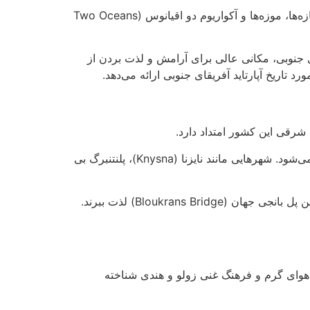
واتر فرانت ویکتوریا و آلفرد (V&A Waterfront) یکی از پر جنب و جوش‌ترین مناطق شهر است که شامل رستوران‌ها، مغازه‌ها، موزه‌ها و آکواریوم دو اقیانوس (Two Oceans
 نیز با تنوع بی‌نظیر گیاهان بومی آفریقای جنوبی، مکانی عالی برای آرامش و لذت بردن از
تاریخ آپارتاید آفریقای جنوبی ارائه می‌دهد.
این مسیر، با مناظر خیره‌کننده، شهرهای کوچک ساحلی، جنگل‌های انبوه، دریاچه‌های آرام و کوهستان‌های سرسبز شناخته می‌شود. شهرهایی مانند نایزنا (Knysna)، پلنتنبرگ بی
بازدیدکنندگان می‌توانند از فعالیت‌هایی مانند کایاک سواری، قایق‌سواری، پیاده‌روی در جنگل و حتی بانجی جامپینگ از بلندترین پل بانجی جهان (Bloukrans Bridge) لذت ببرند.
ب و هوای گرم و فرهنگ غنی زولو و هندی شناخته