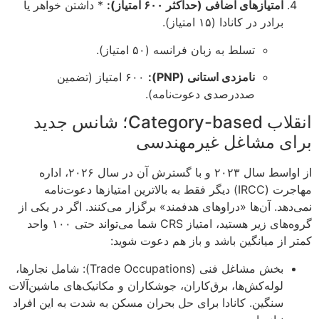
امتیازهای اضافی (حداکثر ۶۰۰ امتیاز):
* داشتن خواهر یا
برادر در کانادا (۱۵ امتیاز).
تسلط به زبان فرانسه (۵۰ امتیاز).
نامزدی استانی (PNP):
۶۰۰ امتیاز (تضمین
صددرصدی دعوت‌نامه).
انقلاب Category-based؛ شانس جدید
برای مشاغل غیرمهندسی
از اواسط سال ۲۰۲۳ و با گسترش آن در سال ۲۰۲۶، اداره
مهاجرت (IRCC) دیگر فقط به بالاترین امتیازها دعوت‌نامه
نمی‌دهد. آن‌ها «دراوهای هدفمند» برگزار می‌کنند. اگر در یکی از
گروه‌های زیر هستید، امتیاز CRS شما می‌تواند حتی ۱۰۰ واحد
کمتر از میانگین باشد و باز هم دعوت شوید:
بخش مشاغل فنی (Trade Occupations): شامل نجارها،
لوله‌کش‌ها، برق‌کاران، جوشکاران و مکانیک‌های ماشین‌آلات
سنگین. کانادا برای حل بحران مسکن به شدت به این افراد