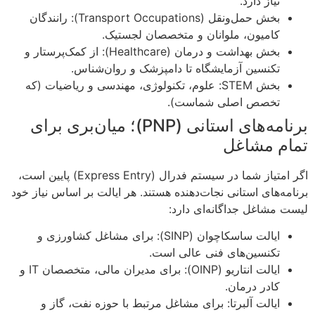
نیاز دارد.
بخش حمل‌ونقل (Transport Occupations): رانندگان
کامیون، ملوانان و متخصصان لجستیک.
بخش بهداشت و درمان (Healthcare): از کمک‌پرستار و
تکنسین آزمایشگاه تا دامپزشک و روان‌شناس.
بخش STEM: علوم، تکنولوژی، مهندسی و ریاضیات (که
تخصص اصلی شماست).
برنامه‌های استانی (PNP)؛ میان‌بری برای
تمام مشاغل
اگر امتیاز شما در سیستم فدرال (Express Entry) پایین است،
برنامه‌های استانی نجات‌دهنده هستند. هر ایالت بر اساس نیاز خود
لیست مشاغل جداگانه‌ای دارد:
ایالت ساسکاچوان (SINP): برای مشاغل کشاورزی و
تکنسین‌های فنی عالی است.
ایالت انتاریو (OINP): برای مدیران مالی، متخصصان IT و
کادر درمان.
ایالت آلبرتا: برای مشاغل مرتبط با حوزه نفت، گاز و